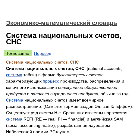
Экономико-математический словарь
Система национальных счетов,
СНС
Толкование
Перевод
Система национальных счетов, СНС
Система национальных сче­
тов, СНС
[national accounts] —
система
таблиц в форме
бухгалтерских
счетов
,
характеризующих
процесс
производства, распределения и
конечного использования
совокупного
общественного
продукта
и
валового
внутреннего
продукта
, обычно за год.
Система
национальных счетов имеет всемирное
распространение. (Сам этот термин введен Эд. ван Клиффом).
Существует ряд систем Н.с. Среди них известны норвежская
система
REFI (RE — real, FI — financial) и английская SAM
(social accounting matrix), разработанная лауреатом
Нобелевской премии Р.Стоуном.