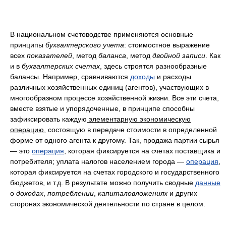
В национальном счетоводстве применяются основные
принципы
бухгалтерского
учета
: стоимостное выражение
всех
показателей
, метод
баланса
, метод
двойной
записи
. Как
и в
бухгалтерских счетах
, здесь строятся разнообразные
балансы. Например, сравниваются
доходы
и расходы
различных хозяйственных единиц (агентов), участвующих в
многообразном процессе хозяйственной жизни. Все эти счета,
вместе взятые и упорядоченные, в принципе способны
зафиксировать каждую
элементарную экономическую
операцию,
состоящую в передаче стоимости в определенной
форме от одного агента к другому. Так, продажа партии сырья
— это
операция
, которая фиксируется на счетах поставщика и
потребителя; уплата налогов населением города —
операция
,
которая фиксируется на счетах городского и государственного
бюджетов, и т.д. В результате можно получить сводные
данные
о
доходах
,
потреблении
,
капиталовложениях
и других
сторонах экономической деятельности по стране в целом.